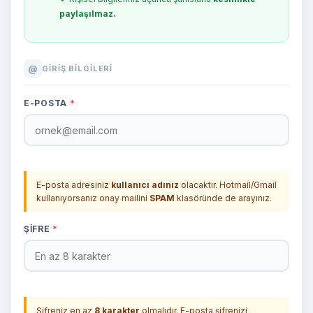
paylaşılmaz.
@
GIRIŞ BILGILERI
E-POSTA
*
E-posta adresiniz
kullanıcı adınız
olacaktır. Hotmail/Gmail
kullanıyorsanız onay mailini
SPAM
klasöründe de arayınız.
ŞIFRE
*
Şifreniz en az
8 karakter
olmalıdır. E-posta şifrenizi