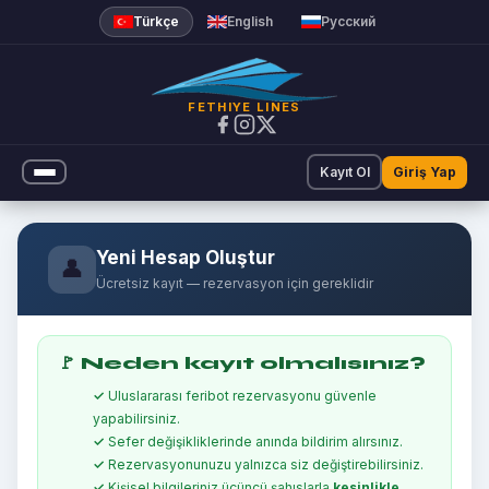
Türkçe
English
Русский
FETHIYE LINES
Kayıt Ol
Giriş Yap
Yeni Hesap Oluştur
👤
Ücretsiz kayıt — rezervasyon için gereklidir
🚩 Neden kayıt olmalısınız?
Uluslararası feribot rezervasyonu güvenle
yapabilirsiniz.
Sefer değişikliklerinde anında bildirim alırsınız.
Rezervasyonunuzu yalnızca siz değiştirebilirsiniz.
Kişisel bilgileriniz üçüncü şahıslarla
kesinlikle