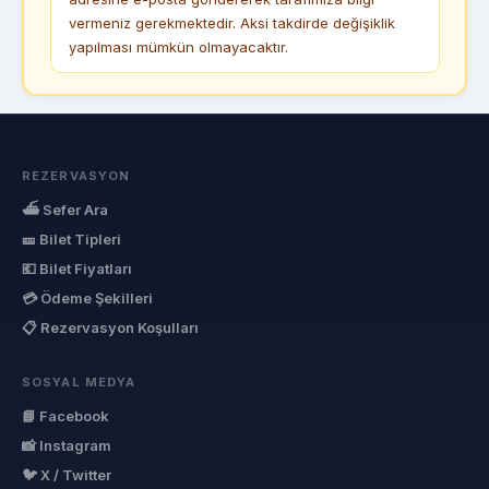
vermeniz gerekmektedir. Aksi takdirde değişiklik
yapılması mümkün olmayacaktır.
REZERVASYON
⛴ Sefer Ara
🎫 Bilet Tipleri
💶 Bilet Fiyatları
💳 Ödeme Şekilleri
📋 Rezervasyon Koşulları
SOSYAL MEDYA
📘 Facebook
📸 Instagram
🐦 X / Twitter