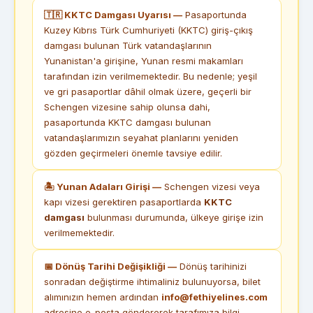
🇹🇷 KKTC Damgası Uyarısı —
Pasaportunda
Kuzey Kıbrıs Türk Cumhuriyeti (KKTC) giriş-çıkış
damgası bulunan Türk vatandaşlarının
Yunanistan'a girişine, Yunan resmi makamları
tarafından izin verilmemektedir. Bu nedenle; yeşil
ve gri pasaportlar dâhil olmak üzere, geçerli bir
Schengen vizesine sahip olunsa dahi,
pasaportunda KKTC damgası bulunan
vatandaşlarımızın seyahat planlarını yeniden
gözden geçirmeleri önemle tavsiye edilir.
🏝 Yunan Adaları Girişi —
Schengen vizesi veya
kapı vizesi gerektiren pasaportlarda
KKTC
damgası
bulunması durumunda, ülkeye girişe izin
verilmemektedir.
📅 Dönüş Tarihi Değişikliği —
Dönüş tarihinizi
sonradan değiştirme ihtimaliniz bulunuyorsa, bilet
alımınızın hemen ardından
info@fethiyelines.com
adresine e-posta göndererek tarafımıza bilgi