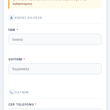
kullanmayınız.
👤
KIŞISEL BILGILER
İSIM
*
SOYISIM
*
📞
İLETIŞIM
CEP TELEFONU
*