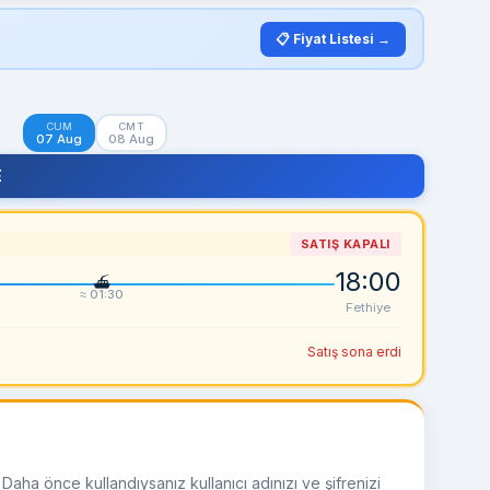
📋 Fiyat Listesi →
CUM
CMT
07 Aug
08 Aug
E
SATIŞ KAPALI
18:00
≈ 01:30
Fethiye
Satış sona erdi
Daha önce kullandıysanız kullanıcı adınızı ve şifrenizi