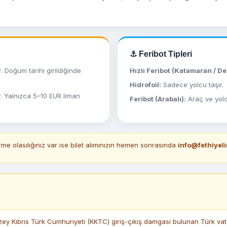
⚓ Feribot Tipleri
. Doğum tarihi girildiğinde
Hızlı Feribot (Katamaran / D
Hidrofoil:
Sadece yolcu taşır.
r. Yalnızca 5–10 EUR liman
Feribot (Arabalı):
Araç ve yolcu
me olasılığınız var ise bilet alımınızın hemen sonrasında
info@fethiyel
y Kıbrıs Türk Cumhuriyeti (KKTC) giriş-çıkış damgası bulunan Türk vata