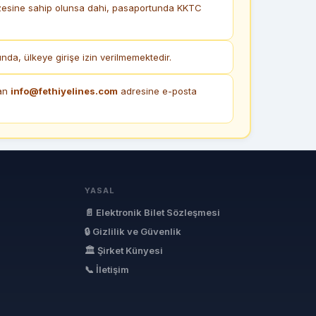
vizesine sahip olunsa dahi, pasaportunda KKTC
a, ülkeye girişe izin verilmemektedir.
dan
info@fethiyelines.com
adresine e-posta
YASAL
📄 Elektronik Bilet Sözleşmesi
🔒 Gizlilik ve Güvenlik
🏛 Şirket Künyesi
📞 İletişim