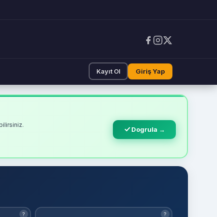
Kayıt Ol
Giriş Yap
lirsiniz.
Dogrula →
?
?