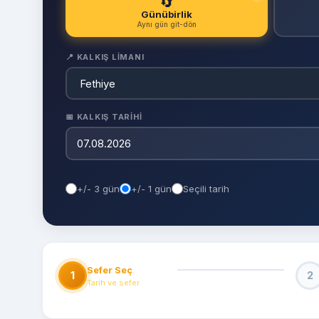
🔄
Günübirlik
Aynı gün git-dön
📍 KALKIŞ LIMANI
📅 KALKIŞ TARIHI
+/- 3 gün
+/- 1 gün
Seçili tarih
Sefer Seç
1
2
Tarih ve sefer