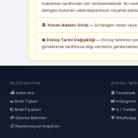
makamları tarafından izin verilmemektedir. Bu ned
damgası bulunan vatandaşlarımızın seyahat planlar
🏝 Yunan Adaları Girişi —
Schengen vizesi veya k
📅 Dönüş Tarihi Değişikliği —
Dönüş tarihinizi so
göndererek tarafımıza bilgi vermeniz gerekmektedi
REZERVASYON
SOSYAL MED
⛴ Sefer Ara
📘 Facebook
🎫 Bilet Tipleri
📸 Instagram
💶 Bilet Fiyatları
🐦 X / Twitter
💳 Ödeme Şekilleri
💬 WhatsApp
📋 Rezervasyon Koşulları