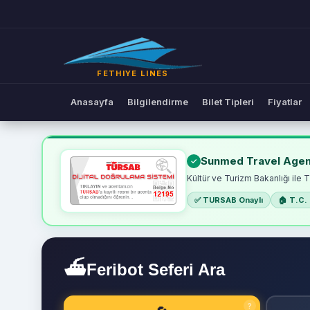
FETHIYE LINES
Anasayfa
Bilgilendirme
Bilet Tipleri
Fiyatlar
Online Feribot Bileti | Fet
Sunmed Travel Agen
Kültür ve Turizm Bakanlığı ile 
✅ TURSAB Onaylı
🏠 T.C. 
⛴
Feribot Seferi Ara
?