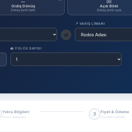
↔
📅
Gidiş Dönüş
Açık Bilet
Dönüş tarihi belli
Dönüş tarihi açık
📍 VARIŞ LIMANI
⇄
👥 YOLCU SAYISI
Yolcu Bilgileri
Fiyat & Ödeme
3
Yolcu detayları
Güvenli ödeme