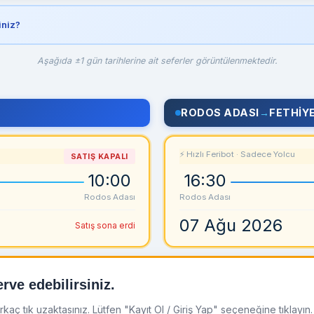
iniz?
Aşağıda ±1 gün tarihlerine ait seferler görüntülenmektedir.
RODOS ADASI
→
FETHIY
⚡ Hızlı Feribot · Sadece Yolcu
SATIŞ KAPALI
10:00
16:30
Rodos Adası
Rodos Adası
07 Ağu 2026
Satış sona erdi
rve edebilirsiniz.
ç tık uzaktasınız. Lütfen "Kayıt Ol / Giriş Yap" seçeneğine tıklayın. 