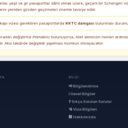
enle; yeşil ve gri pasaportlar dâhil olmak üzere, geçerli bir Schengen 
ını yeniden gözden geçirmeleri önemle tavsiye edilir.
apı vizesi gerektiren pasaportlarda
KKTC damgası
bulunması durumund
nradan değiştirme ihtimaliniz bulunuyorsa, bilet alımınızın hemen ardın
r. Aksi takdirde değişiklik yapılması mümkün olmayacaktır.
YA
BILGI
📢 Bilgilendirme
ℹ Genel Bilgiler
❓ Sıkça Sorulan Sorular
🛂 Vize Bilgileri
🏢 Hakkımızda