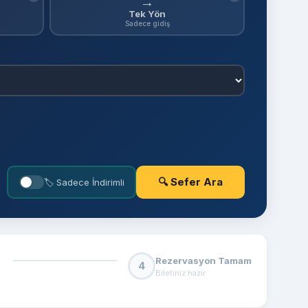
→
Tek Yön
Sadece gidiş
🔍 Sefer Ara
🏷 Sadece İndirimli
Rezervasyon Tamam
4
Biletiniz hazır