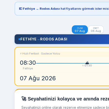
💶
Fethiye → Rodos Adası
hat fiyatlarını görmek ister mis
CUM
CMT
07 Aug
08 Aug
FETHIYE
→
RODOS ADASI
⚡ Hızlı Feribot · Sadece Yolcu
08:30
≈ 01:30
Fethiye
07 Ağu 2026
🚀 Seyahatinizi kolayca ve anında reze
Seyahatinizi online olarak rezerve etmenize sadece birka