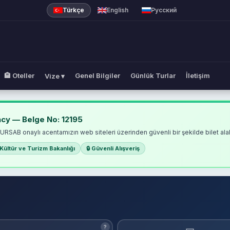
Türkçe
English
Русский
🏨 Oteller
Genel Bilgiler
Günlük Turlar
İletişim
Vize ▾
hiye Lines
cy — Belge No: 12195
TURSAB onaylı acentamızın web siteleri üzerinden güvenli bir şekilde bilet alabi
Kültür ve Turizm Bakanlığı
🔒 Güvenli Alışveriş
?