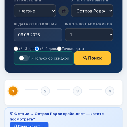
ОТПРАВЛЕНИЯ
📍 ПОРТ ПРИБЫТИЯ
⇄
📅 ДАТА ОТПРАВЛЕНИЯ
👥 КОЛ-ВО ПАССАЖИРОВ
+/- 3 дня
+/- 1 день
Точная дата
🔍 Поиск
🏷 Только со скидкой
1
2
3
4
💶
Фетхие → Остров Родос
прайс-лист — хотите
посмотреть?
📋 Прайс-лист →