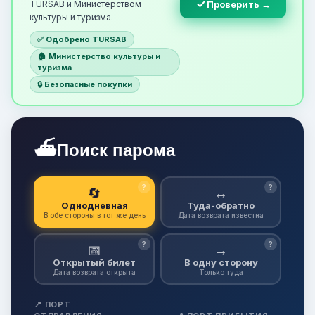
TURSAB и Министерством
Проверить →
культуры и туризма.
✅ Одобрено TURSAB
🏠 Министерство культуры и
туризма
🔒 Безопасные покупки
⛴
Поиск парома
?
?
🔄
↔
Однодневная
Туда-обратно
В обе стороны в тот же день
Дата возврата известна
?
?
📅
→
Открытый билет
В одну сторону
Дата возврата открыта
Только туда
📍 ПОРТ